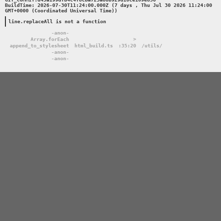
BuildTime: 2026-07-30T11:24:00.000Z (7 days , Thu Jul 30 2026 11:24:00 
GMT+0000 (Coordinated Universal Time))

line.replaceAll is not a function
-anon-
Array.forEach
>
append_to_stylesheet
html_build.ts
:35:20
/utils/
-anon-
-anon-