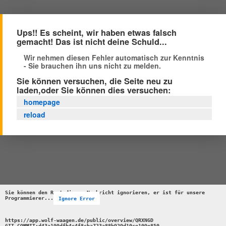
Ups!! Es scheint, wir haben etwas falsch
gemacht! Das ist nicht deine Schuld...
Wir nehmen diesen Fehler automatisch zur Kenntnis
- Sie brauchen ihn uns nicht zu melden.
Sie können versuchen, die Seite neu zu
laden,oder Sie können dies versuchen:
homepage
reload
Sie können den Rest dieser Nachricht ignorieren, er ist für unsere 
Programmierer...
Ignore Error
https://app.wolf-waagen.de/public/overview/QRXNGD 

GIT_COMMIT:d43a199dfb4c4f8cba723a88b929d10ce109e850 
