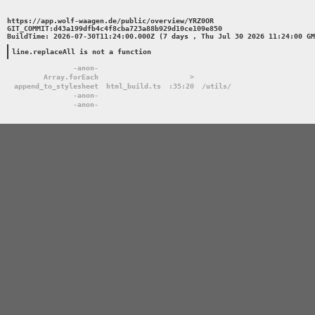
https://app.wolf-waagen.de/public/overview/YRZ0OR 

GIT_COMMIT:d43a199dfb4c4f8cba723a88b929d10ce109e850 

BuildTime: 2026-07-30T11:24:00.000Z (7 days , Thu Jul 30 2026 11:24:00 GM
line.replaceAll is not a function
-anon-
Array.forEach
>
append_to_stylesheet
html_build.ts
:35:20
/utils/
-anon-
-anon-