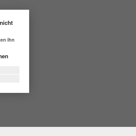
nicht
hen ihn
nnen