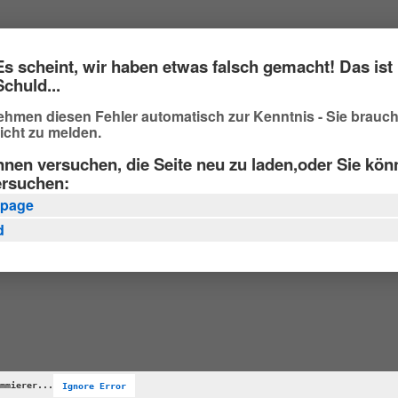
Es scheint, wir haben etwas falsch gemacht! Das ist 
Schuld...
ehmen diesen Fehler automatisch zur Kenntnis - Sie brauc
icht zu melden.
nnen versuchen, die Seite neu zu laden,oder Sie kö
ersuchen:
page
d
mmierer...
Ignore Error