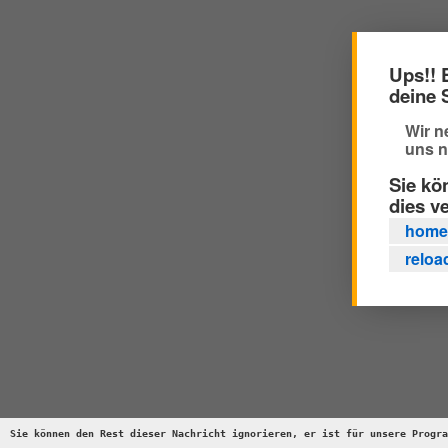
Ups!! 
deine 
Wir n
uns n
Sie kö
dies v
home
reloa
Sie können den Rest dieser Nachricht ignorieren, er ist für unsere Progra