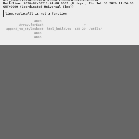
BuildTime: 2026-07-30T11:24:00.000Z (8 days , Thu Jul 30 2026 11:24:00 
GMT+0000 (Coordinated Universal Time))

line.replaceAll is not a function
-anon-
Array.forEach
>
append_to_stylesheet
html_build.ts
:35:20
/utils/
-anon-
-anon-