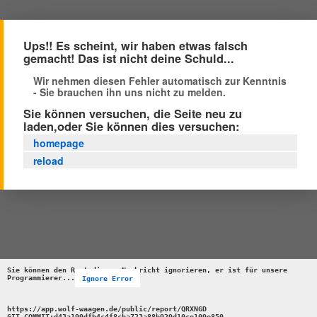
Ups!! Es scheint, wir haben etwas falsch
gemacht! Das ist nicht deine Schuld...
Wir nehmen diesen Fehler automatisch zur Kenntnis
- Sie brauchen ihn uns nicht zu melden.
Sie können versuchen, die Seite neu zu
laden,oder Sie können dies versuchen:
homepage
reload
Sie können den Rest dieser Nachricht ignorieren, er ist für unsere 
Programmierer...
Ignore Error
https://app.wolf-waagen.de/public/report/QRXNGD 

GIT_COMMIT:d43a199dfb4c4f8cba723a88b929d10ce109e850 
