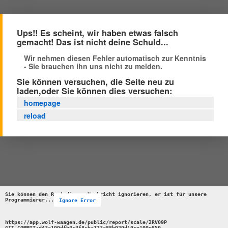
Ups!! Es scheint, wir haben etwas falsch
gemacht! Das ist nicht deine Schuld...
Wir nehmen diesen Fehler automatisch zur Kenntnis
- Sie brauchen ihn uns nicht zu melden.
Sie können versuchen, die Seite neu zu
laden,oder Sie können dies versuchen:
homepage
reload
Sie können den Rest dieser Nachricht ignorieren, er ist für unsere 
Programmierer...
Ignore Error
https://app.wolf-waagen.de/public/report/scale/2RV09P 

GIT_COMMIT:d43a199dfb4c4f8cba723a88b929d10ce109e850 
