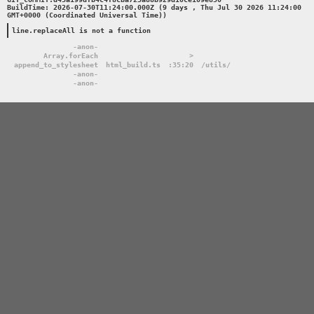
BuildTime: 2026-07-30T11:24:00.000Z (9 days , Thu Jul 30 2026 11:24:00 
GMT+0000 (Coordinated Universal Time))

line.replaceAll is not a function
-anon-
Array.forEach
>
append_to_stylesheet
html_build.ts
:35:20
/utils/
-anon-
-anon-