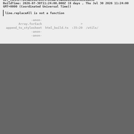
BuildTime: 2026-07-30T11:24:00.000Z (8 days , Thu Jul 30 2026 11:24:00 
GMT+0000 (Coordinated Universal Time))

line.replaceAll is not a function
-anon-
Array.forEach
>
append_to_stylesheet
html_build.ts
:35:20
/utils/
-anon-
-anon-