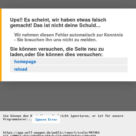
Ups!! Es scheint, wir haben etwas falsch
gemacht! Das ist nicht deine Schuld...
Wir nehmen diesen Fehler automatisch zur Kenntnis
- Sie brauchen ihn uns nicht zu melden.
Sie können versuchen, die Seite neu zu
laden,oder Sie können dies versuchen:
homepage
reload
Sie können den Rest dieser Nachricht ignorieren, er ist für unsere 
Programmierer...
Ignore Error
https://app.wolf-waagen.de/public/report/scale/4RY4KG 

GIT_COMMIT:d43a199dfb4c4f8cba723a88b929d10ce109e850 
