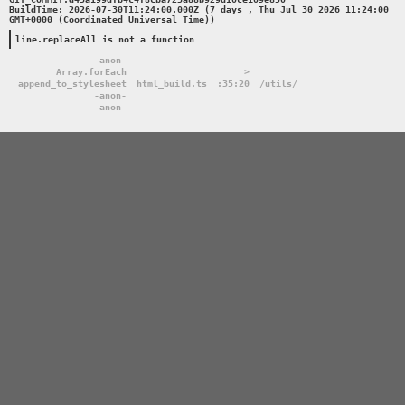
BuildTime: 2026-07-30T11:24:00.000Z (7 days , Thu Jul 30 2026 11:24:00 
GMT+0000 (Coordinated Universal Time))

line.replaceAll is not a function
-anon-
Array.forEach
>
append_to_stylesheet
html_build.ts
:35:20
/utils/
-anon-
-anon-