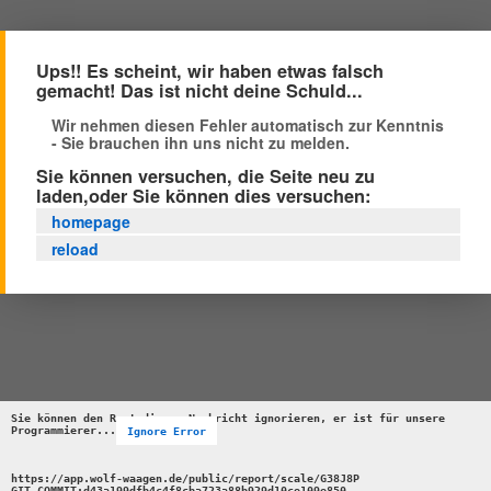
Ups!! Es scheint, wir haben etwas falsch
gemacht! Das ist nicht deine Schuld...
Wir nehmen diesen Fehler automatisch zur Kenntnis
- Sie brauchen ihn uns nicht zu melden.
Sie können versuchen, die Seite neu zu
laden,oder Sie können dies versuchen:
homepage
reload
Sie können den Rest dieser Nachricht ignorieren, er ist für unsere 
Programmierer...
Ignore Error
https://app.wolf-waagen.de/public/report/scale/G38J8P 

GIT_COMMIT:d43a199dfb4c4f8cba723a88b929d10ce109e850 
