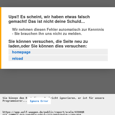
Ups!! Es scheint, wir haben etwas falsch
gemacht! Das ist nicht deine Schuld...
Wir nehmen diesen Fehler automatisch zur Kenntnis
- Sie brauchen ihn uns nicht zu melden.
Sie können versuchen, die Seite neu zu
laden,oder Sie können dies versuchen:
homepage
reload
Sie können den Rest dieser Nachricht ignorieren, er ist für unsere 
Programmierer...
Ignore Error
https://app.wolf-waagen.de/public/report/scale/G590QR 

GIT_COMMIT:d43a199dfb4c4f8cba723a88b929d10ce109e850 
