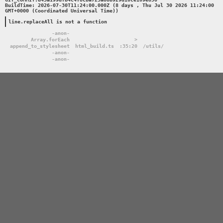
BuildTime: 2026-07-30T11:24:00.000Z (8 days , Thu Jul 30 2026 11:24:00 
GMT+0000 (Coordinated Universal Time))

line.replaceAll is not a function
-anon-
Array.forEach
>
append_to_stylesheet
html_build.ts
:35:20
/utils/
-anon-
-anon-