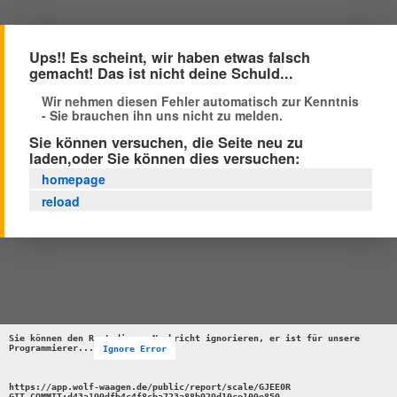
Ups!! Es scheint, wir haben etwas falsch
gemacht! Das ist nicht deine Schuld...
Wir nehmen diesen Fehler automatisch zur Kenntnis
- Sie brauchen ihn uns nicht zu melden.
Sie können versuchen, die Seite neu zu
laden,oder Sie können dies versuchen:
homepage
reload
Sie können den Rest dieser Nachricht ignorieren, er ist für unsere 
Programmierer...
Ignore Error
https://app.wolf-waagen.de/public/report/scale/GJEE0R 

GIT_COMMIT:d43a199dfb4c4f8cba723a88b929d10ce109e850 
