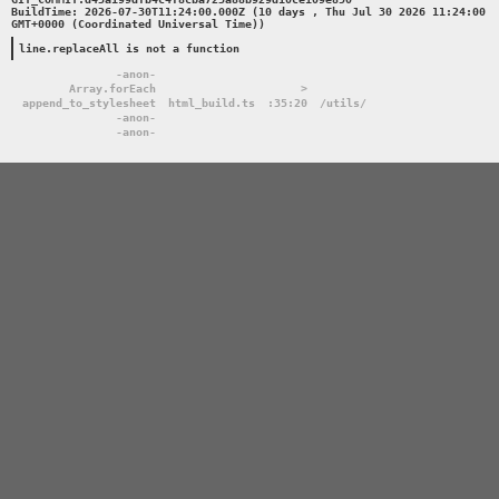
BuildTime: 2026-07-30T11:24:00.000Z (10 days , Thu Jul 30 2026 11:24:00 
GMT+0000 (Coordinated Universal Time))

line.replaceAll is not a function
-anon-
Array.forEach
>
append_to_stylesheet
html_build.ts
:35:20
/utils/
-anon-
-anon-