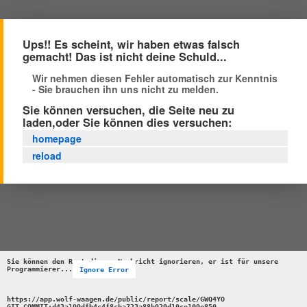
Ups!! Es scheint, wir haben etwas falsch
gemacht! Das ist nicht deine Schuld...
Wir nehmen diesen Fehler automatisch zur Kenntnis
- Sie brauchen ihn uns nicht zu melden.
Sie können versuchen, die Seite neu zu
laden,oder Sie können dies versuchen:
homepage
reload
Sie können den Rest dieser Nachricht ignorieren, er ist für unsere 
Programmierer...
Ignore Error
https://app.wolf-waagen.de/public/report/scale/GWQ4YO 

GIT_COMMIT:d43a199dfb4c4f8cba723a88b929d10ce109e850 
