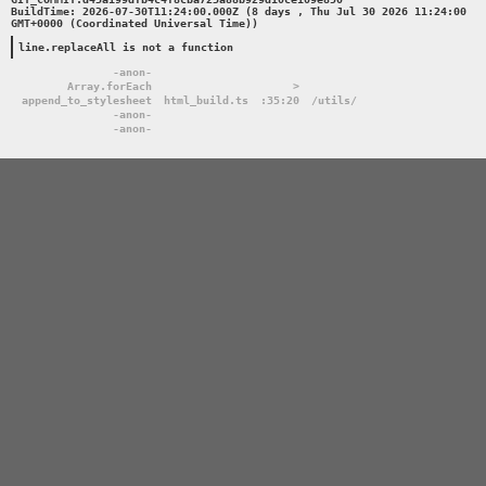
BuildTime: 2026-07-30T11:24:00.000Z (8 days , Thu Jul 30 2026 11:24:00 
GMT+0000 (Coordinated Universal Time))

line.replaceAll is not a function
-anon-
Array.forEach
>
append_to_stylesheet
html_build.ts
:35:20
/utils/
-anon-
-anon-