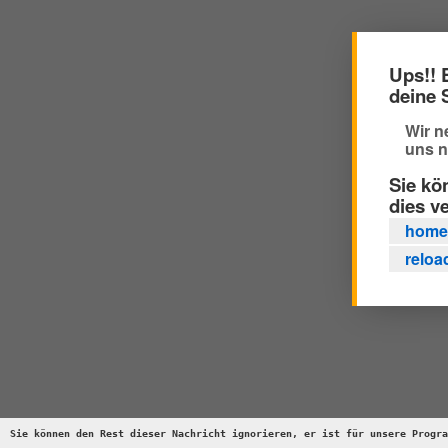
Ups!! 
deine 
Wir n
uns n
Sie kö
dies v
home
reloa
Sie können den Rest dieser Nachricht ignorieren, er ist für unsere Progra