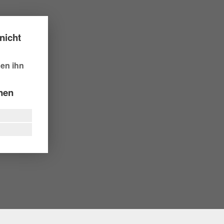
nicht
hen ihn
nnen