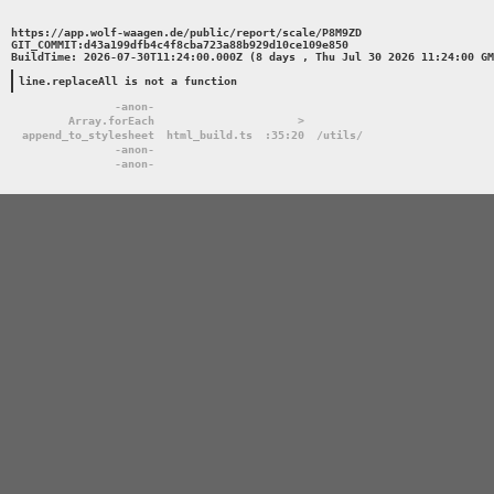
https://app.wolf-waagen.de/public/report/scale/P8M9ZD 

GIT_COMMIT:d43a199dfb4c4f8cba723a88b929d10ce109e850 

BuildTime: 2026-07-30T11:24:00.000Z (8 days , Thu Jul 30 2026 11:24:00 GM
line.replaceAll is not a function
-anon-
Array.forEach
>
append_to_stylesheet
html_build.ts
:35:20
/utils/
-anon-
-anon-