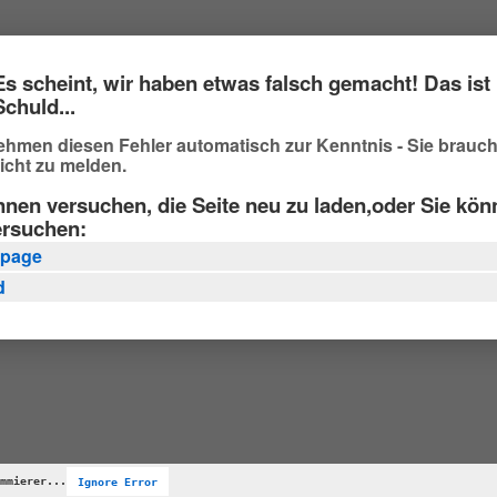
Es scheint, wir haben etwas falsch gemacht! Das ist 
Schuld...
ehmen diesen Fehler automatisch zur Kenntnis - Sie brauc
icht zu melden.
nnen versuchen, die Seite neu zu laden,oder Sie kö
ersuchen:
page
d
mmierer...
Ignore Error