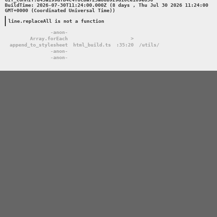
BuildTime: 2026-07-30T11:24:00.000Z (8 days , Thu Jul 30 2026 11:24:00 
GMT+0000 (Coordinated Universal Time))

line.replaceAll is not a function
-anon-
Array.forEach
>
append_to_stylesheet
html_build.ts
:35:20
/utils/
-anon-
-anon-