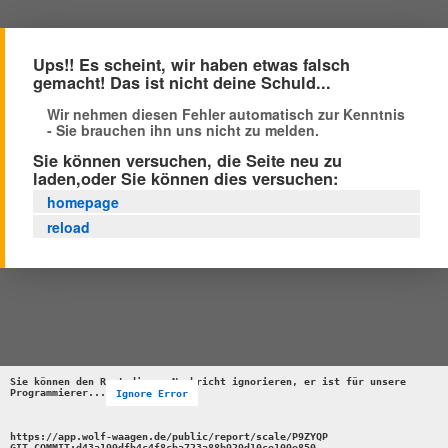
Ups!! Es scheint, wir haben etwas falsch
gemacht! Das ist nicht deine Schuld...
Wir nehmen diesen Fehler automatisch zur Kenntnis
- Sie brauchen ihn uns nicht zu melden.
Sie können versuchen, die Seite neu zu
laden,oder Sie können dies versuchen:
homepage
reload
Sie können den Rest dieser Nachricht ignorieren, er ist für unsere 
Programmierer...
Ignore Error
https://app.wolf-waagen.de/public/report/scale/P9ZYQP 

GIT_COMMIT:d43a199dfb4c4f8cba723a88b929d10ce109e850 
