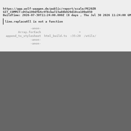
https://app.wolf-waagen.de/public/report/scale/PE29ZR 

GIT_COMMIT:d43a199dfb4c4f8cba723a88b929d10ce109e850 

BuildTime: 2026-07-30T11:24:00.000Z (8 days , Thu Jul 30 2026 11:24:00 GM
line.replaceAll is not a function
-anon-
Array.forEach
>
append_to_stylesheet
html_build.ts
:35:20
/utils/
-anon-
-anon-