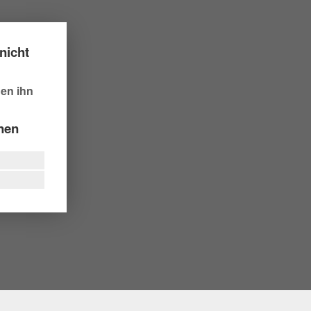
nicht
hen ihn
nnen