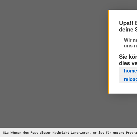
Ups!! 
deine 
Wir n
uns n
Sie kö
dies v
home
reloa
Sie können den Rest dieser Nachricht ignorieren, er ist für unsere Progra