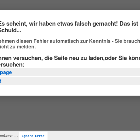
Es scheint, wir haben etwas falsch gemacht! Das ist 
Schuld...
ehmen diesen Fehler automatisch zur Kenntnis - Sie brauc
icht zu melden.
nnen versuchen, die Seite neu zu laden,oder Sie kö
ersuchen:
page
d
mmierer...
Ignore Error