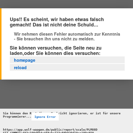
Ups!! Es scheint, wir haben etwas falsch
gemacht! Das ist nicht deine Schuld...
Wir nehmen diesen Fehler automatisch zur Kenntnis
- Sie brauchen ihn uns nicht zu melden.
Sie können versuchen, die Seite neu zu
laden,oder Sie können dies versuchen:
homepage
reload
Sie können den Rest dieser Nachricht ignorieren, er ist für unsere 
Programmierer...
Ignore Error
https://app.wolf-waagen.de/public/report/scale/PLM88D 

GIT_COMMIT:d43a199dfb4c4f8cba723a88b929d10ce109e850 
