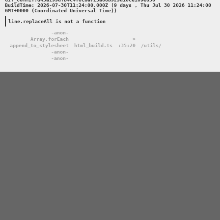
BuildTime: 2026-07-30T11:24:00.000Z (9 days , Thu Jul 30 2026 11:24:00 
GMT+0000 (Coordinated Universal Time))

line.replaceAll is not a function
-anon-
Array.forEach
>
append_to_stylesheet
html_build.ts
:35:20
/utils/
-anon-
-anon-