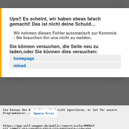
Ups!! Es scheint, wir haben etwas falsch
gemacht! Das ist nicht deine Schuld...
Wir nehmen diesen Fehler automatisch zur Kenntnis
- Sie brauchen ihn uns nicht zu melden.
Sie können versuchen, die Seite neu zu
laden,oder Sie können dies versuchen:
homepage
reload
Sie können den Rest dieser Nachricht ignorieren, er ist für unsere 
Programmierer...
Ignore Error
https://app.wolf-waagen.de/public/report/scale/RMMQ14 

GIT_COMMIT:d43a199dfb4c4f8cba723a88b929d10ce109e850 
