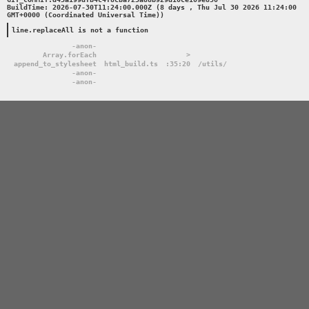
BuildTime: 2026-07-30T11:24:00.000Z (8 days , Thu Jul 30 2026 11:24:00 
GMT+0000 (Coordinated Universal Time))

line.replaceAll is not a function
-anon-
Array.forEach
>
append_to_stylesheet
html_build.ts
:35:20
/utils/
-anon-
-anon-