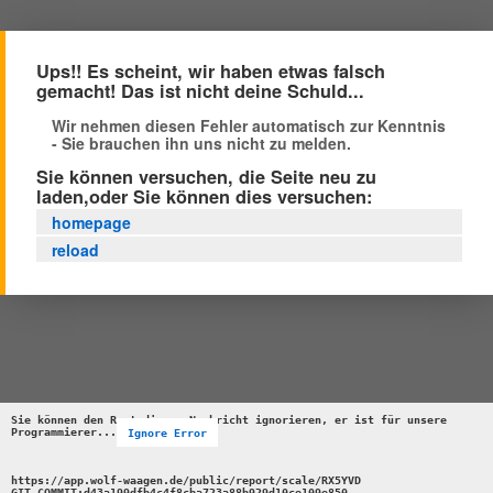
Ups!! Es scheint, wir haben etwas falsch
gemacht! Das ist nicht deine Schuld...
Wir nehmen diesen Fehler automatisch zur Kenntnis
- Sie brauchen ihn uns nicht zu melden.
Sie können versuchen, die Seite neu zu
laden,oder Sie können dies versuchen:
homepage
reload
Sie können den Rest dieser Nachricht ignorieren, er ist für unsere 
Programmierer...
Ignore Error
https://app.wolf-waagen.de/public/report/scale/RX5YVD 

GIT_COMMIT:d43a199dfb4c4f8cba723a88b929d10ce109e850 
