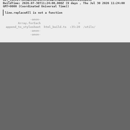
BuildTime: 2026-07-30T11:24:00.000Z (9 days , Thu Jul 30 2026 11:24:00 
GMT+0000 (Coordinated Universal Time))

line.replaceAll is not a function
-anon-
Array.forEach
>
append_to_stylesheet
html_build.ts
:35:20
/utils/
-anon-
-anon-