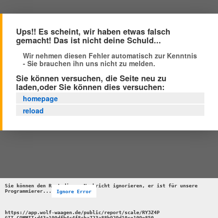
Ups!! Es scheint, wir haben etwas falsch
gemacht! Das ist nicht deine Schuld...
Wir nehmen diesen Fehler automatisch zur Kenntnis
- Sie brauchen ihn uns nicht zu melden.
Sie können versuchen, die Seite neu zu
laden,oder Sie können dies versuchen:
homepage
reload
Sie können den Rest dieser Nachricht ignorieren, er ist für unsere 
Programmierer...
Ignore Error
https://app.wolf-waagen.de/public/report/scale/RY3Z4P 

GIT_COMMIT:d43a199dfb4c4f8cba723a88b929d10ce109e850 
