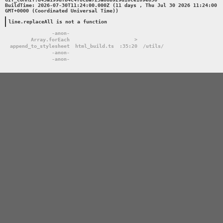
BuildTime: 2026-07-30T11:24:00.000Z (11 days , Thu Jul 30 2026 11:24:00 
GMT+0000 (Coordinated Universal Time))

line.replaceAll is not a function
-anon-
Array.forEach
>
append_to_stylesheet
html_build.ts
:35:20
/utils/
-anon-
-anon-