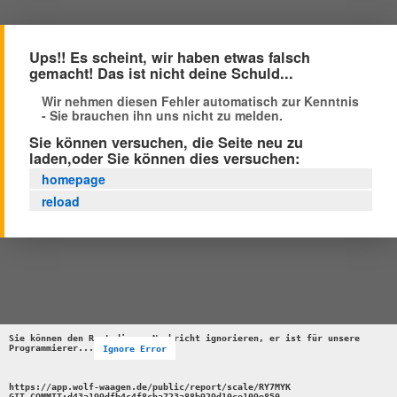
Ups!! Es scheint, wir haben etwas falsch
gemacht! Das ist nicht deine Schuld...
Wir nehmen diesen Fehler automatisch zur Kenntnis
- Sie brauchen ihn uns nicht zu melden.
Sie können versuchen, die Seite neu zu
laden,oder Sie können dies versuchen:
homepage
reload
Sie können den Rest dieser Nachricht ignorieren, er ist für unsere 
Programmierer...
Ignore Error
https://app.wolf-waagen.de/public/report/scale/RY7MYK 

GIT_COMMIT:d43a199dfb4c4f8cba723a88b929d10ce109e850 
