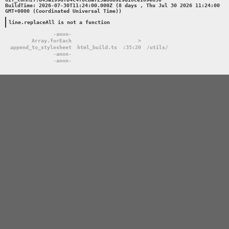
BuildTime: 2026-07-30T11:24:00.000Z (8 days , Thu Jul 30 2026 11:24:00 
GMT+0000 (Coordinated Universal Time))

line.replaceAll is not a function
-anon-
Array.forEach
>
append_to_stylesheet
html_build.ts
:35:20
/utils/
-anon-
-anon-