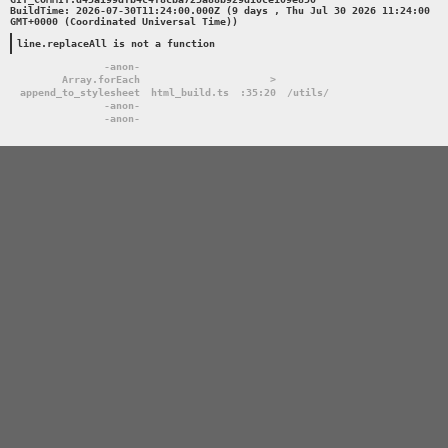
BuildTime: 2026-07-30T11:24:00.000Z (9 days , Thu Jul 30 2026 11:24:00 
GMT+0000 (Coordinated Universal Time))

line.replaceAll is not a function
-anon-
Array.forEach
>
append_to_stylesheet
html_build.ts
:35:20
/utils/
-anon-
-anon-