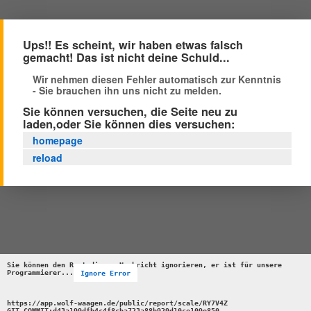
Ups!! Es scheint, wir haben etwas falsch
gemacht! Das ist nicht deine Schuld...
Wir nehmen diesen Fehler automatisch zur Kenntnis
- Sie brauchen ihn uns nicht zu melden.
Sie können versuchen, die Seite neu zu
laden,oder Sie können dies versuchen:
homepage
reload
Sie können den Rest dieser Nachricht ignorieren, er ist für unsere 
Programmierer...
Ignore Error
https://app.wolf-waagen.de/public/report/scale/RY7V4Z 

GIT_COMMIT:d43a199dfb4c4f8cba723a88b929d10ce109e850 
