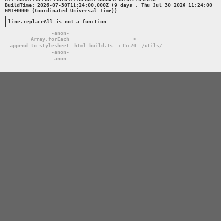
BuildTime: 2026-07-30T11:24:00.000Z (9 days , Thu Jul 30 2026 11:24:00 
GMT+0000 (Coordinated Universal Time))

line.replaceAll is not a function
-anon-
Array.forEach
>
append_to_stylesheet
html_build.ts
:35:20
/utils/
-anon-
-anon-