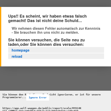
Ups!! Es scheint, wir haben etwas falsch
gemacht! Das ist nicht deine Schuld...
Wir nehmen diesen Fehler automatisch zur Kenntnis
- Sie brauchen ihn uns nicht zu melden.
Sie können versuchen, die Seite neu zu
laden,oder Sie können dies versuchen:
homepage
reload
Sie können den Rest dieser Nachricht ignorieren, er ist für unsere 
Programmierer...
Ignore Error
https://app.wolf-waagen.de/public/report/scale/RY814K 

GIT_COMMIT:d43a199dfb4c4f8cba723a88b929d10ce109e850 
