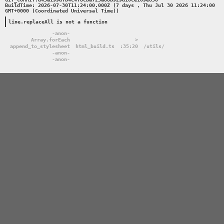
BuildTime: 2026-07-30T11:24:00.000Z (7 days , Thu Jul 30 2026 11:24:00 
GMT+0000 (Coordinated Universal Time))

line.replaceAll is not a function
-anon-
Array.forEach
>
append_to_stylesheet
html_build.ts
:35:20
/utils/
-anon-
-anon-