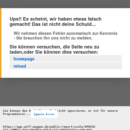
Ups!! Es scheint, wir haben etwas falsch
gemacht! Das ist nicht deine Schuld...
Wir nehmen diesen Fehler automatisch zur Kenntnis
- Sie brauchen ihn uns nicht zu melden.
Sie können versuchen, die Seite neu zu
laden,oder Sie können dies versuchen:
homepage
reload
Sie können den Rest dieser Nachricht ignorieren, er ist für unsere 
Programmierer...
Ignore Error
https://app.wolf-waagen.de/public/report/scale/VP6X3G 

GIT_COMMIT:d43a199dfb4c4f8cba723a88b929d10ce109e850 
