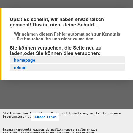
Ups!! Es scheint, wir haben etwas falsch
gemacht! Das ist nicht deine Schuld...
Wir nehmen diesen Fehler automatisch zur Kenntnis
- Sie brauchen ihn uns nicht zu melden.
Sie können versuchen, die Seite neu zu
laden,oder Sie können dies versuchen:
homepage
reload
Sie können den Rest dieser Nachricht ignorieren, er ist für unsere 
Programmierer...
Ignore Error
https://app.wolf-waagen.de/public/report/scale/YP8Z3G 

GIT_COMMIT:d43a199dfb4c4f8cba723a88b929d10ce109e850 
