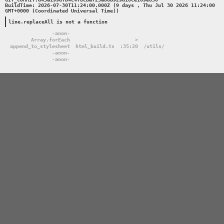
BuildTime: 2026-07-30T11:24:00.000Z (9 days , Thu Jul 30 2026 11:24:00 
GMT+0000 (Coordinated Universal Time))

line.replaceAll is not a function
-anon-
Array.forEach
>
append_to_stylesheet
html_build.ts
:35:20
/utils/
-anon-
-anon-