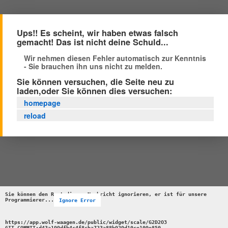
Ups!! Es scheint, wir haben etwas falsch
gemacht! Das ist nicht deine Schuld...
Wir nehmen diesen Fehler automatisch zur Kenntnis
- Sie brauchen ihn uns nicht zu melden.
Sie können versuchen, die Seite neu zu
laden,oder Sie können dies versuchen:
homepage
reload
Sie können den Rest dieser Nachricht ignorieren, er ist für unsere 
Programmierer...
Ignore Error
https://app.wolf-waagen.de/public/widget/scale/G2D2O3 

GIT_COMMIT:d43a199dfb4c4f8cba723a88b929d10ce109e850 
