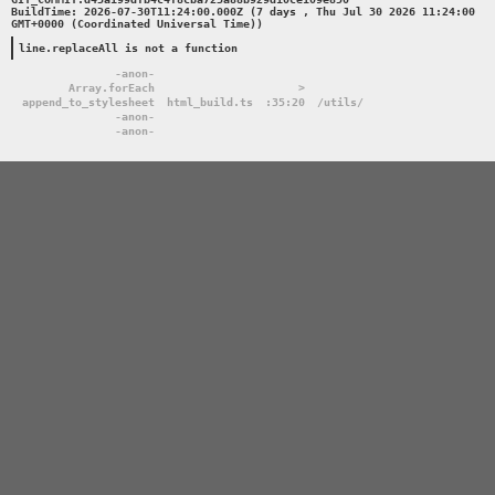
BuildTime: 2026-07-30T11:24:00.000Z (7 days , Thu Jul 30 2026 11:24:00 
GMT+0000 (Coordinated Universal Time))

line.replaceAll is not a function
-anon-
Array.forEach
>
append_to_stylesheet
html_build.ts
:35:20
/utils/
-anon-
-anon-