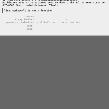
BuildTime: 2026-07-30T11:24:00.000Z (9 days , Thu Jul 30 2026 11:24:00 
GMT+0000 (Coordinated Universal Time))

line.replaceAll is not a function
-anon-
Array.forEach
>
append_to_stylesheet
html_build.ts
:35:20
/utils/
-anon-
-anon-