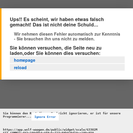
Ups!! Es scheint, wir haben etwas falsch
gemacht! Das ist nicht deine Schuld...
Wir nehmen diesen Fehler automatisch zur Kenntnis
- Sie brauchen ihn uns nicht zu melden.
Sie können versuchen, die Seite neu zu
laden,oder Sie können dies versuchen:
homepage
reload
Sie können den Rest dieser Nachricht ignorieren, er ist für unsere 
Programmierer...
Ignore Error
https://app.wolf-waagen.de/public/widget/scale/G33O2M 

GIT_COMMIT:d43a199dfb4c4f8cba723a88b929d10ce109e850 
