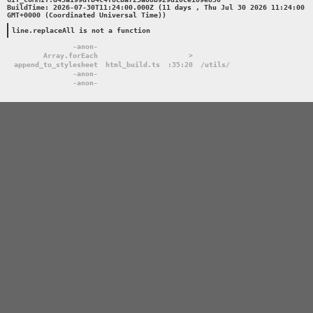
BuildTime: 2026-07-30T11:24:00.000Z (11 days , Thu Jul 30 2026 11:24:00 
GMT+0000 (Coordinated Universal Time))

line.replaceAll is not a function
-anon-
Array.forEach
>
append_to_stylesheet
html_build.ts
:35:20
/utils/
-anon-
-anon-