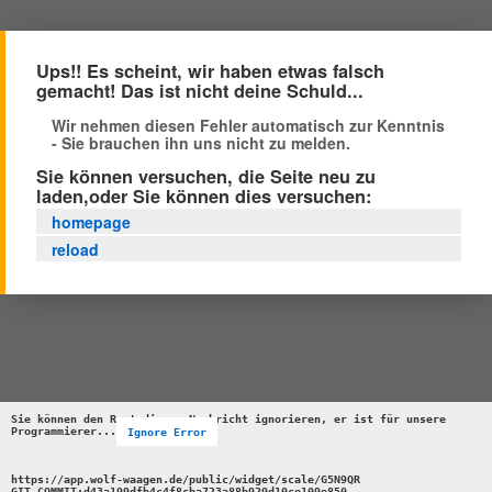
Ups!! Es scheint, wir haben etwas falsch
gemacht! Das ist nicht deine Schuld...
Wir nehmen diesen Fehler automatisch zur Kenntnis
- Sie brauchen ihn uns nicht zu melden.
Sie können versuchen, die Seite neu zu
laden,oder Sie können dies versuchen:
homepage
reload
Sie können den Rest dieser Nachricht ignorieren, er ist für unsere 
Programmierer...
Ignore Error
https://app.wolf-waagen.de/public/widget/scale/G5N9QR 

GIT_COMMIT:d43a199dfb4c4f8cba723a88b929d10ce109e850 
