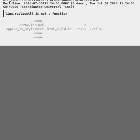
BuildTime: 2026-07-30T11:24:00.000Z (8 days , Thu Jul 30 2026 11:24:00 
GMT+0000 (Coordinated Universal Time))

line.replaceAll is not a function
-anon-
Array.forEach
>
append_to_stylesheet
html_build.ts
:35:20
/utils/
-anon-
-anon-