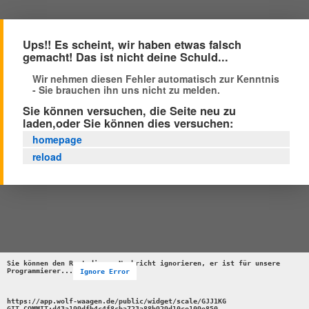
Ups!! Es scheint, wir haben etwas falsch
gemacht! Das ist nicht deine Schuld...
Wir nehmen diesen Fehler automatisch zur Kenntnis
- Sie brauchen ihn uns nicht zu melden.
Sie können versuchen, die Seite neu zu
laden,oder Sie können dies versuchen:
homepage
reload
Sie können den Rest dieser Nachricht ignorieren, er ist für unsere 
Programmierer...
Ignore Error
https://app.wolf-waagen.de/public/widget/scale/GJJ1KG 

GIT_COMMIT:d43a199dfb4c4f8cba723a88b929d10ce109e850 
