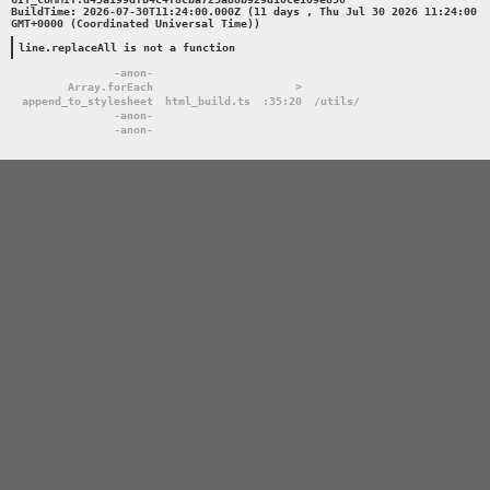
BuildTime: 2026-07-30T11:24:00.000Z (11 days , Thu Jul 30 2026 11:24:00 
GMT+0000 (Coordinated Universal Time))

line.replaceAll is not a function
-anon-
Array.forEach
>
append_to_stylesheet
html_build.ts
:35:20
/utils/
-anon-
-anon-