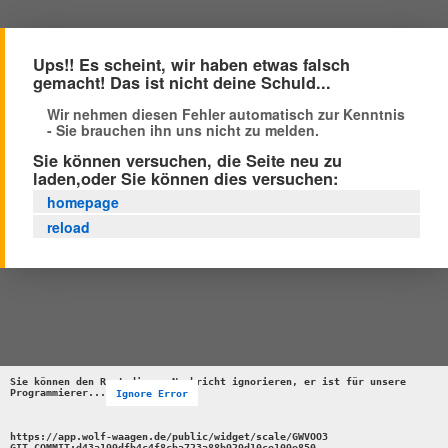
Ups!! Es scheint, wir haben etwas falsch
gemacht! Das ist nicht deine Schuld...
Wir nehmen diesen Fehler automatisch zur Kenntnis
- Sie brauchen ihn uns nicht zu melden.
Sie können versuchen, die Seite neu zu
laden,oder Sie können dies versuchen:
homepage
reload
Sie können den Rest dieser Nachricht ignorieren, er ist für unsere 
Programmierer...
Ignore Error
https://app.wolf-waagen.de/public/widget/scale/GWVOO3 

GIT_COMMIT:d43a199dfb4c4f8cba723a88b929d10ce109e850 
