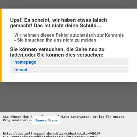
Ups!! Es scheint, wir haben etwas falsch
gemacht! Das ist nicht deine Schuld...
Wir nehmen diesen Fehler automatisch zur Kenntnis
- Sie brauchen ihn uns nicht zu melden.
Sie können versuchen, die Seite neu zu
laden,oder Sie können dies versuchen:
homepage
reload
Sie können den Rest dieser Nachricht ignorieren, er ist für unsere 
Programmierer...
Ignore Error
https://app.wolf-waagen.de/public/widget/scale/P0D19R 

GIT_COMMIT:d43a199dfb4c4f8cba723a88b929d10ce109e850 
