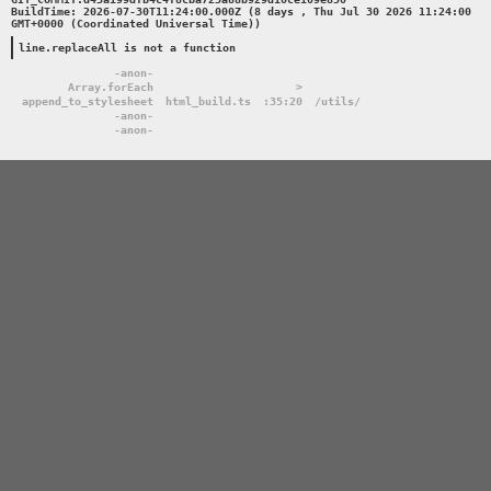
BuildTime: 2026-07-30T11:24:00.000Z (8 days , Thu Jul 30 2026 11:24:00 
GMT+0000 (Coordinated Universal Time))

line.replaceAll is not a function
-anon-
Array.forEach
>
append_to_stylesheet
html_build.ts
:35:20
/utils/
-anon-
-anon-