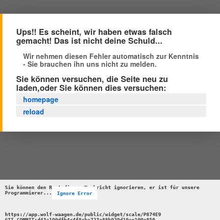
Ups!! Es scheint, wir haben etwas falsch
gemacht! Das ist nicht deine Schuld...
Wir nehmen diesen Fehler automatisch zur Kenntnis
- Sie brauchen ihn uns nicht zu melden.
Sie können versuchen, die Seite neu zu
laden,oder Sie können dies versuchen:
homepage
reload
Sie können den Rest dieser Nachricht ignorieren, er ist für unsere 
Programmierer...
Ignore Error
https://app.wolf-waagen.de/public/widget/scale/P874E9 

GIT_COMMIT:d43a199dfb4c4f8cba723a88b929d10ce109e850 
