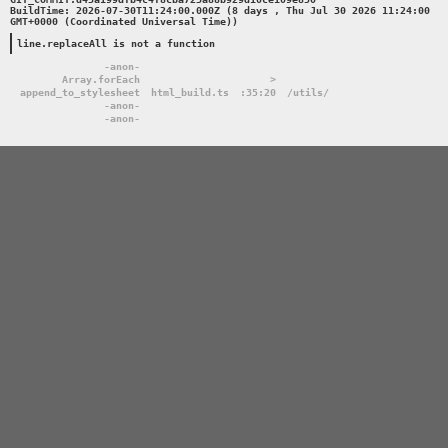
BuildTime: 2026-07-30T11:24:00.000Z (8 days , Thu Jul 30 2026 11:24:00 
GMT+0000 (Coordinated Universal Time))

line.replaceAll is not a function
-anon-
Array.forEach
>
append_to_stylesheet
html_build.ts
:35:20
/utils/
-anon-
-anon-