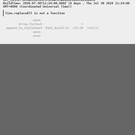
BuildTime: 2026-07-30T11:24:00.000Z (8 days , Thu Jul 30 2026 11:24:00 
GMT+0000 (Coordinated Universal Time))

line.replaceAll is not a function
-anon-
Array.forEach
>
append_to_stylesheet
html_build.ts
:35:20
/utils/
-anon-
-anon-