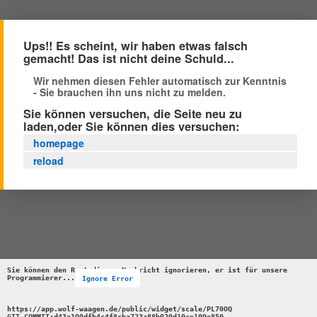
Ups!! Es scheint, wir haben etwas falsch
gemacht! Das ist nicht deine Schuld...
Wir nehmen diesen Fehler automatisch zur Kenntnis
- Sie brauchen ihn uns nicht zu melden.
Sie können versuchen, die Seite neu zu
laden,oder Sie können dies versuchen:
homepage
reload
Sie können den Rest dieser Nachricht ignorieren, er ist für unsere 
Programmierer...
Ignore Error
https://app.wolf-waagen.de/public/widget/scale/PL70OQ 

GIT_COMMIT:d43a199dfb4c4f8cba723a88b929d10ce109e850 
