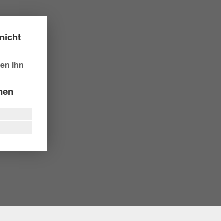
nicht
hen ihn
nnen