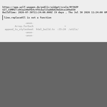
https://app.wolf-waagen.de/public/widget/scale/RY30ZP 

GIT_COMMIT:d43a199dfb4c4f8cba723a88b929d10ce109e850 

BuildTime: 2026-07-30T11:24:00.000Z (9 days , Thu Jul 30 2026 11:24:00 GM
line.replaceAll is not a function
-anon-
Array.forEach
>
append_to_stylesheet
html_build.ts
:35:20
/utils/
-anon-
-anon-