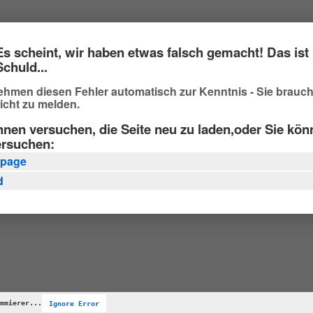
Es scheint, wir haben etwas falsch gemacht! Das ist 
Schuld...
ehmen diesen Fehler automatisch zur Kenntnis - Sie brauc
icht zu melden.
nnen versuchen, die Seite neu zu laden,oder Sie kö
ersuchen:
page
d
mmierer...
Ignore Error