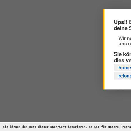
Ups!! 
deine 
Wir n
uns n
Sie kö
dies v
home
reloa
Sie können den Rest dieser Nachricht ignorieren, er ist für unsere Progra