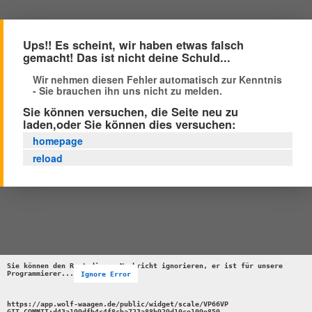
Ups!! Es scheint, wir haben etwas falsch
gemacht! Das ist nicht deine Schuld...
Wir nehmen diesen Fehler automatisch zur Kenntnis
- Sie brauchen ihn uns nicht zu melden.
Sie können versuchen, die Seite neu zu
laden,oder Sie können dies versuchen:
homepage
reload
Sie können den Rest dieser Nachricht ignorieren, er ist für unsere 
Programmierer...
Ignore Error
https://app.wolf-waagen.de/public/widget/scale/VP66VP 

GIT_COMMIT:d43a199dfb4c4f8cba723a88b929d10ce109e850 
