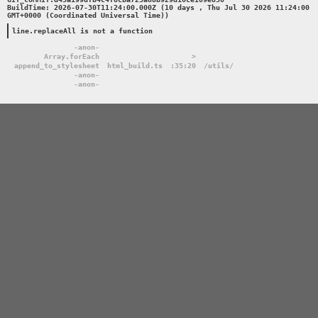
BuildTime: 2026-07-30T11:24:00.000Z (10 days , Thu Jul 30 2026 11:24:00 
GMT+0000 (Coordinated Universal Time))

line.replaceAll is not a function
-anon-
Array.forEach
>
append_to_stylesheet
html_build.ts
:35:20
/utils/
-anon-
-anon-